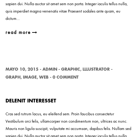
sapien dui. Nulla auctor sit amet sem non porta. Integer iaculis tellus nulla,
quis imperdiet magna venenatis vitae Praesent sodales ante quam, eu
dictum…
read more
MAYO 10, 2015
-
ADMIN
-
GRAPHIC
,
LLLUSTRATOR
-
GRAPH
,
IMAGE
,
WEB
-
0 COMMENT
DELENIT INTERESSET
Cras sed rutrum lacus, eu eleifend sem. Proin faucibus consectetur
Vestibulum orci felis, ullamcorper non condimentum non, ultrices ac nunc.
Mauris non ligula suscipit, vulputate mi accumsan, dapibus felis. Nullam sed
sapien dui. Nulla auctor sit amet sem non porta. Integer iaculis tellus nulla,