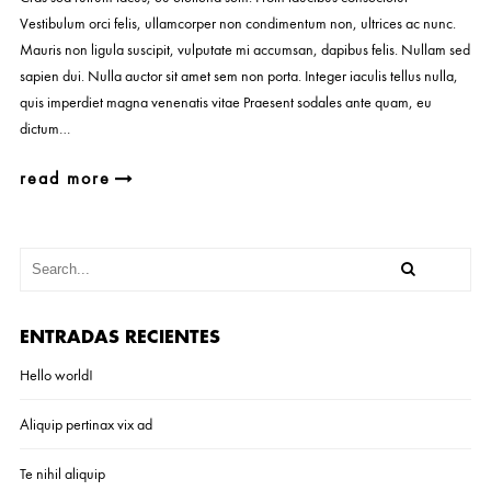
Vestibulum orci felis, ullamcorper non condimentum non, ultrices ac nunc.
Mauris non ligula suscipit, vulputate mi accumsan, dapibus felis. Nullam sed
sapien dui. Nulla auctor sit amet sem non porta. Integer iaculis tellus nulla,
quis imperdiet magna venenatis vitae Praesent sodales ante quam, eu
dictum…
read more
ENTRADAS RECIENTES
Hello world!
Aliquip pertinax vix ad
Te nihil aliquip