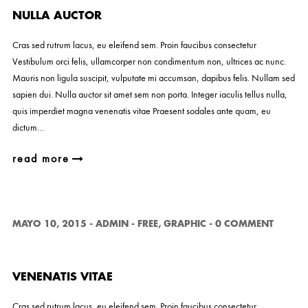
NULLA AUCTOR
Cras sed rutrum lacus, eu eleifend sem. Proin faucibus consectetur
Vestibulum orci felis, ullamcorper non condimentum non, ultrices ac nunc.
Mauris non ligula suscipit, vulputate mi accumsan, dapibus felis. Nullam sed
sapien dui. Nulla auctor sit amet sem non porta. Integer iaculis tellus nulla,
quis imperdiet magna venenatis vitae Praesent sodales ante quam, eu
dictum…
read more
MAYO 10, 2015
-
ADMIN
-
FREE
,
GRAPHIC
-
0 COMMENT
VENENATIS VITAE
Cras sed rutrum lacus, eu eleifend sem. Proin faucibus consectetur