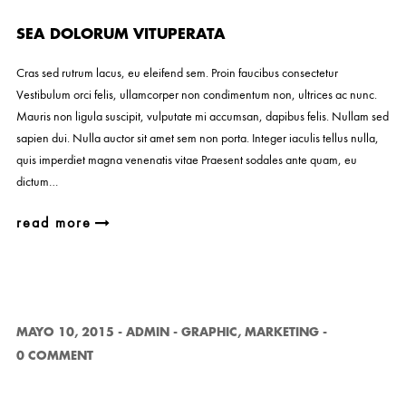
SEA DOLORUM VITUPERATA
Cras sed rutrum lacus, eu eleifend sem. Proin faucibus consectetur
Vestibulum orci felis, ullamcorper non condimentum non, ultrices ac nunc.
Mauris non ligula suscipit, vulputate mi accumsan, dapibus felis. Nullam sed
sapien dui. Nulla auctor sit amet sem non porta. Integer iaculis tellus nulla,
quis imperdiet magna venenatis vitae Praesent sodales ante quam, eu
dictum…
read more
MAYO 10, 2015
-
ADMIN
-
GRAPHIC
,
MARKETING
-
0 COMMENT