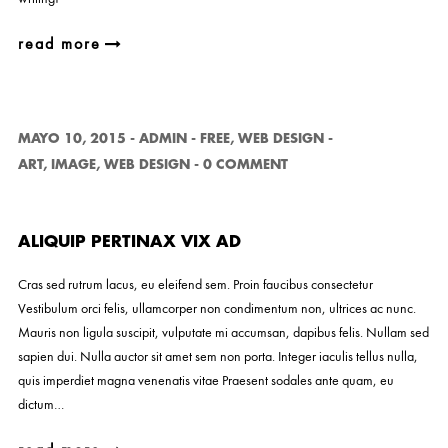
read more
MAYO 10, 2015
-
ADMIN
-
FREE
,
WEB DESIGN
-
ART
,
IMAGE
,
WEB DESIGN
-
0 COMMENT
ALIQUIP PERTINAX VIX AD
Cras sed rutrum lacus, eu eleifend sem. Proin faucibus consectetur
Vestibulum orci felis, ullamcorper non condimentum non, ultrices ac nunc.
Mauris non ligula suscipit, vulputate mi accumsan, dapibus felis. Nullam sed
sapien dui. Nulla auctor sit amet sem non porta. Integer iaculis tellus nulla,
quis imperdiet magna venenatis vitae Praesent sodales ante quam, eu
dictum…