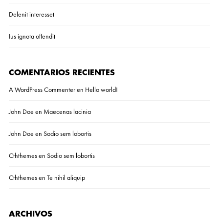
Delenit interesset
Ius ignota offendit
COMENTARIOS RECIENTES
A WordPress Commenter
en
Hello world!
John Doe
en
Maecenas lacinia
John Doe
en
Sodio sem lobortis
Cththemes
en
Sodio sem lobortis
Cththemes
en
Te nihil aliquip
ARCHIVOS