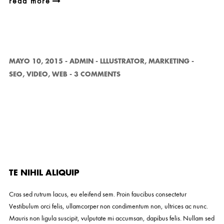
read more
MAYO 10, 2015
-
ADMIN
-
LLLUSTRATOR
,
MARKETING
-
SEO
,
VIDEO
,
WEB
-
3 COMMENTS
TE NIHIL ALIQUIP
Cras sed rutrum lacus, eu eleifend sem. Proin faucibus consectetur
Vestibulum orci felis, ullamcorper non condimentum non, ultrices ac nunc.
Mauris non ligula suscipit, vulputate mi accumsan, dapibus felis. Nullam sed