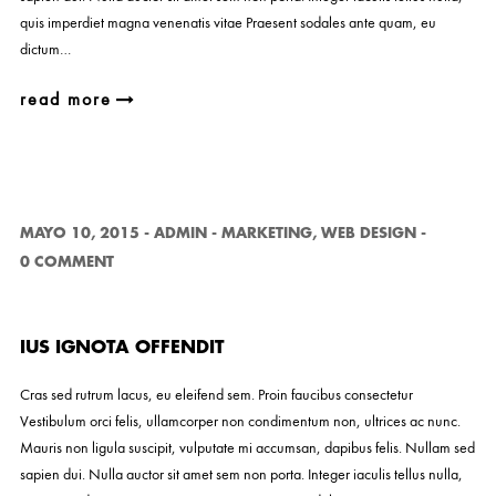
quis imperdiet magna venenatis vitae Praesent sodales ante quam, eu
dictum…
read more
MAYO 10, 2015
-
ADMIN
-
MARKETING
,
WEB DESIGN
-
0 COMMENT
IUS IGNOTA OFFENDIT
Cras sed rutrum lacus, eu eleifend sem. Proin faucibus consectetur
Vestibulum orci felis, ullamcorper non condimentum non, ultrices ac nunc.
Mauris non ligula suscipit, vulputate mi accumsan, dapibus felis. Nullam sed
sapien dui. Nulla auctor sit amet sem non porta. Integer iaculis tellus nulla,